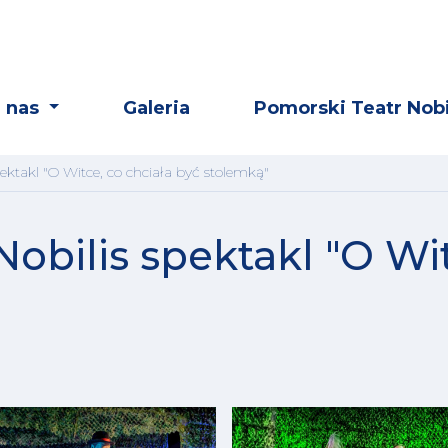
 nas
Galeria
Pomorski Teatr Nobi
pektakl "O Witce, co chciała być stolemką"
obilis spektakl "O Wit