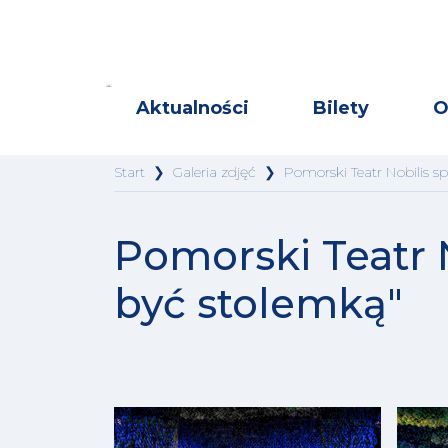
Aktualności
Bilety
O
Start
❯
Galeria zdjęć
❯
Pomorski Teatr Nobilis s
Pomorski Teatr N
być stolemką"