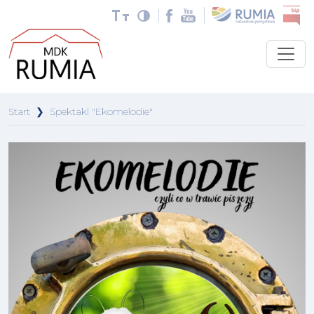
Start
❯
Spektakl "Ekomelodie"