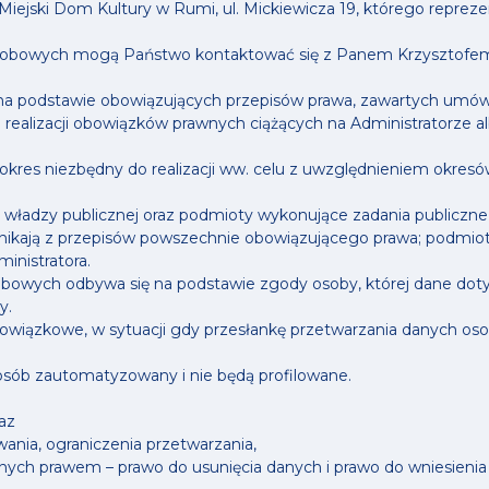
iejski Dom Kultury w Rumi, ul. Mickiewicza 19, którego reprez
sobowych mogą Państwo kontaktować się z Panem Krzysztofem
na podstawie obowiązujących przepisów prawa, zawartych umów 
ealizacji obowiązków prawnych ciążących na Administratorze al
kres niezbędny do realizacji ww. celu z uwzględnieniem okres
ładzy publicznej oraz podmioty wykonujące zadania publiczne 
e wynikają z przepisów powszechnie obowiązującego prawa; podmi
inistratora.
sobowych odbywa się na podstawie zgody osoby, której dane do
y.
wiązkowe, w sytuacji gdy przesłankę przetwarzania danych oso
sób zautomatyzowany i nie będą profilowane.
az
wania, ograniczenia przetwarzania,
anych prawem – prawo do usunięcia danych i prawo do wniesien