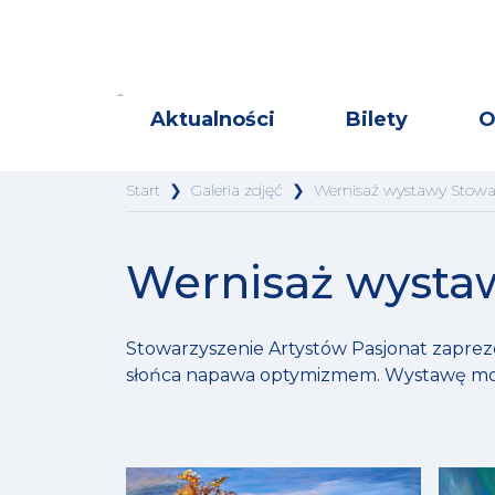
Aktualności
Bilety
O
Start
❯
Galeria zdjęć
❯
Wernisaż wystawy Stowar
Wernisaż wystaw
Stowarzyszenie Artystów Pasjonat zaprez
słońca napawa optymizmem. Wystawę mo