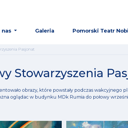
 nas
Galeria
Pomorski Teatr Nobi
zyszenia Pasjonat
y Stowarzyszenia Pas
entowało obrazy, które powstały podczas wakcyjnego p
żna oglądac w budynku MDk Rumia do połowy wrześni