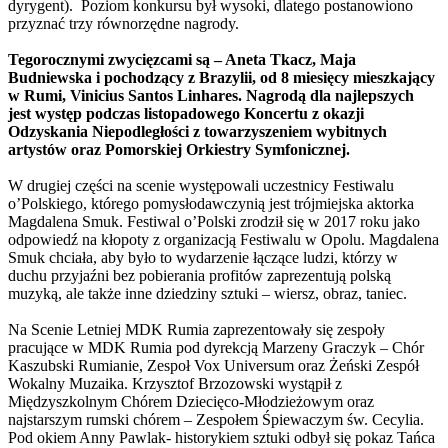
dyrygent). Poziom konkursu był wysoki, dlatego postanowiono
przyznać trzy równorzędne nagrody.
Tegorocznymi zwycięzcami są – Aneta Tkacz, Maja
Budniewska i pochodzący z Brazylii, od 8 miesięcy mieszkający
w Rumi, Vinicius Santos Linhares. Nagrodą dla najlepszych
jest występ podczas listopadowego Koncertu z okazji
Odzyskania Niepodległości z towarzyszeniem wybitnych
artystów oraz Pomorskiej Orkiestry Symfonicznej.
W drugiej części na scenie występowali uczestnicy Festiwalu
o’Polskiego, którego pomysłodawczynią jest trójmiejska aktorka
Magdalena Smuk. Festiwal o’Polski zrodził się w 2017 roku jako
odpowiedź na kłopoty z organizacją Festiwalu w Opolu. Magdalena
Smuk chciała, aby było to wydarzenie łączące ludzi, którzy w
duchu przyjaźni bez pobierania profitów zaprezentują polską
muzyką, ale także inne dziedziny sztuki – wiersz, obraz, taniec.
Na Scenie Letniej MDK Rumia zaprezentowały się zespoły
pracujące w MDK Rumia pod dyrekcją Marzeny Graczyk – Chór
Kaszubski Rumianie, Zespoł Vox Universum oraz Żeński Zespół
Wokalny Muzaika. Krzysztof Brzozowski wystąpił z
Międzyszkolnym Chórem Dziecięco-Młodzieżowym oraz
najstarszym rumski chórem – Zespołem Śpiewaczym św. Cecylia.
Pod okiem Anny Pawlak- historykiem sztuki odbył się pokaz Tańca