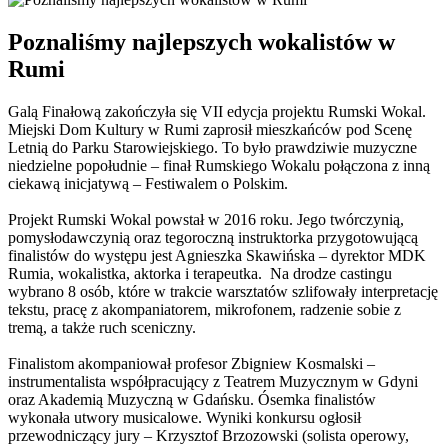
Poznaliśmy najlepszych wokalistów w
Rumi
Galą Finałową zakończyła się VII edycja projektu Rumski Wokal.
Miejski Dom Kultury w Rumi zaprosił mieszkańców pod Scenę
Letnią do Parku Starowiejskiego. To było prawdziwie muzyczne
niedzielne popołudnie – finał Rumskiego Wokalu połączona z inną
ciekawą inicjatywą – Festiwalem o Polskim.
Projekt Rumski Wokal powstał w 2016 roku. Jego twórczynią,
pomysłodawczynią oraz tegoroczną instruktorka przygotowującą
finalistów do występu jest Agnieszka Skawińska – dyrektor MDK
Rumia, wokalistka, aktorka i terapeutka. Na drodze castingu
wybrano 8 osób, które w trakcie warsztatów szlifowały interpretację
tekstu, pracę z akompaniatorem, mikrofonem, radzenie sobie z
tremą, a także ruch sceniczny.
Finalistom akompaniował profesor Zbigniew Kosmalski –
instrumentalista współpracujący z Teatrem Muzycznym w Gdyni
oraz Akademią Muzyczną w Gdańsku. Ósemka finalistów
wykonała utwory musicalowe. Wyniki konkursu ogłosił
przewodniczący jury – Krzysztof Brzozowski (solista operowy,