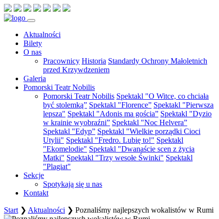
Aktualności
Bilety
O nas
Pracownicy
Historia
Standardy Ochrony Małoletnich
przed Krzywdzeniem
Galeria
Pomorski Teatr Nobilis
Pomorski Teatr Nobilis
Spektakl "O Witce, co chciała
być stolemką”
Spektakl "Florence”
Spektakl "Pierwsza
lepsza"
Spektakl "Adonis ma gościa”
Spektakl "Dyzio
w krainie wyobraźni”
Spektakl "Noc Helvera”
Spektakl "Edyp”
Spektakl "Wielkie porządki Cioci
Utylii"
Spektakl "Fredro. Lubię to!"
Spektakl
"Ekomelodie"
Spektakl "Dwanaście scen z życia
Matki"
Spektakl "Trzy wesołe Świnki"
Spektakl
"Plagiat"
Sekcje
Spotykają się u nas
Kontakt
Start
❯
Aktualności
❯
Poznaliśmy najlepszych wokalistów w Rumi