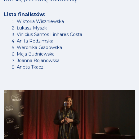
Lista finalistów:
Wiktoria Wiszniewska
Łukasz Myszk
Vinicius Santos Linhares Costa
Anita Redzimska
Weronika Grabowska
Maja Budniewska
Joanna Bojanowska
Aneta Tkacz