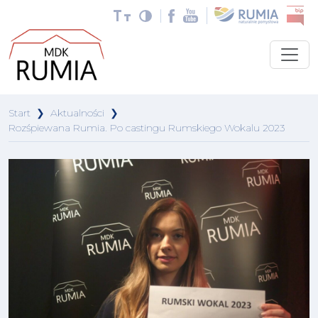
Start
❯
Aktualności
❯
Rozśpiewana Rumia. Po castingu Rumskiego Wokalu 2023