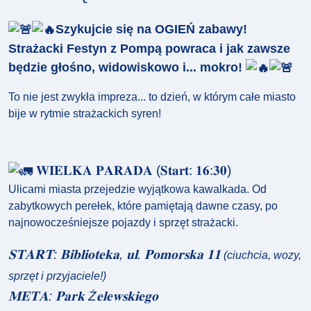
Szykujcie się na OGIEŃ zabawy!
Strażacki Festyn z Pompą powraca i jak zawsze
będzie głośno, widowiskowo i... mokro!
To nie jest zwykła impreza... to dzień, w którym całe miasto
bije w rytmie strażackich syren!
𝐖𝐈𝐄𝐋𝐊𝐀 𝐏𝐀𝐑𝐀𝐃𝐀 (𝐒𝐭𝐚𝐫𝐭: 𝟏𝟔:𝟑𝟎)
Ulicami miasta przejedzie wyjątkowa kawalkada. Od
zabytkowych perełek, które pamiętają dawne czasy, po
najnowocześniejsze pojazdy i sprzęt strażacki.
𝐒𝐓𝐀𝐑𝐓: 𝐁𝐢𝐛𝐥𝐢𝐨𝐭𝐞𝐤𝐚, 𝐮𝐥. 𝐏𝐨𝐦𝐨𝐫𝐬𝐤𝐚 𝟏𝟏
(ciuchcia, wozy,
sprzęt i przyjaciele!)
𝐌𝐄𝐓𝐀: 𝐏𝐚𝐫𝐤 Ż𝐞𝐥𝐞𝐰𝐬𝐤𝐢𝐞𝐠𝐨