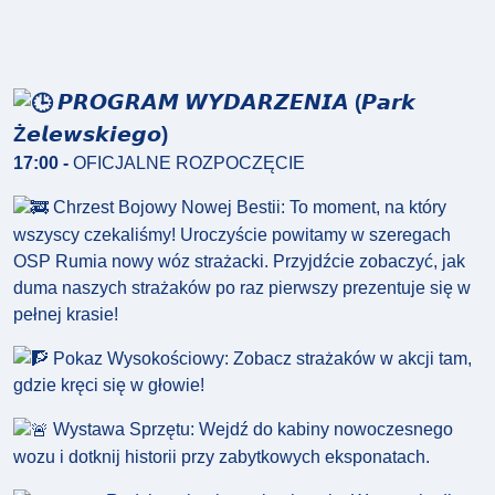
𝙋𝙍𝙊𝙂𝙍𝘼𝙈 𝙒𝙔𝘿𝘼𝙍𝙕𝙀𝙉𝙄𝘼 (𝙋𝙖𝙧𝙠
Ż𝙚𝙡𝙚𝙬𝙨𝙠𝙞𝙚𝙜𝙤)
17:00 -
OFICJALNE ROZPOCZĘCIE
Chrzest Bojowy Nowej Bestii: To moment, na który
wszyscy czekaliśmy! Uroczyście powitamy w szeregach
OSP Rumia nowy wóz strażacki. Przyjdźcie zobaczyć, jak
duma naszych strażaków po raz pierwszy prezentuje się w
pełnej krasie!
Pokaz Wysokościowy: Zobacz strażaków w akcji tam,
gdzie kręci się w głowie!
Wystawa Sprzętu: Wejdź do kabiny nowoczesnego
wozu i dotknij historii przy zabytkowych eksponatach.