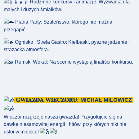
Rodzinne konkursy i animacje: Wyzwania dla
małych i dużych śmiałków.
Piana Party: Szaleństwo, którego nie można
przegapić!
Ognisko i Strefa Gastro: Kiełbaski, pyszne jedzenie i
strażacka atmosfera.
Rumski Wokal: Na scenie wystąpią finaliści konkursu.
𝐆𝐖𝐈𝐀𝐙𝐃𝐀 𝐖𝐈𝐄𝐂𝐙𝐎𝐑𝐔: MICHAŁ MILOWICZ
Wieczór rozgrzeje nasza gwiazda! Przygotujcie się na
dawkę niesamowitej energii i hitów, przy których nikt nie
ustoi w miejscu!