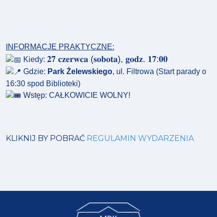
INFORMACJE PRAKTYCZNE:
𝟐𝟕 𝐜𝐳𝐞𝐫𝐰𝐜𝐚 (𝐬𝐨𝐛𝐨𝐭𝐚), 𝐠𝐨𝐝𝐳. 𝟏𝟕:𝟎𝟎
Kiedy:
Gdzie:
Park Żelewskiego
, ul. Filtrowa (Start parady o
16:30 spod Biblioteki)
Wstęp: CAŁKOWICIE WOLNY!
KLIKNIJ BY POBRAĆ
REGULAMIN WYDARZENIA