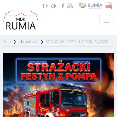
Start
❯
Aktualności
❯
STRAŻACKI FESTYN Z POMPĄ 2026