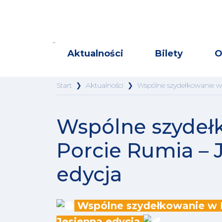
Aktualności
Bilety
O
Start
❯
Aktualności
❯
Wspólne szydełkowanie w 
Wspólne szydeł
Porcie Rumia – 
edycja
Wspólne szydełkowanie w P
Jesienna edycja