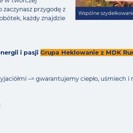
e w twórczej
o zaczynasz przygodę z
Wspólne szydełkowanie
obótek, każdy znajdzie
ergii i pasji
Grupa Heklowanie z MDK Ru
rzyjaciółmi –> gwarantujemy ciepło, uśmiech i
!