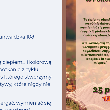
runwaldzka 108
się ciepłem… i kolorową
potkanie z cyklu
as którego stworzymy
tywy, które nigdy nie
iergać, wymieniać się