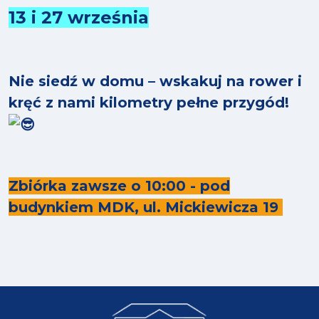
13 i 27 września
Nie siedź w domu – wskakuj na rower i
kręć z nami kilometry pełne przygód!
Zbiórka zawsze o 10:00 - pod
budynkiem MDK, ul. Mickiewicza 19