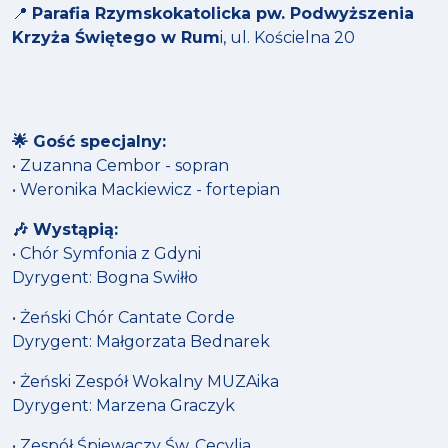
📍
Parafia Rzymskokatolicka pw. Podwyższenia
Krzyża Świętego w Rum
i, ul. Kościelna 20
🌟 Gość specjalny:
• Zuzanna Cembor - sopran
• Weronika Mackiewicz - fortepian
🎶 Wystąpią:
• Chór Symfonia z Gdyni
Dyrygent: Bogna Swiłło
• Żeński Chór Cantate Corde
Dyrygent: Małgorzata Bednarek
• Żeński Zespół Wokalny MUZAika
Dyrygent: Marzena Graczyk
• Zespół Śpiewaczy Św. Cecylia