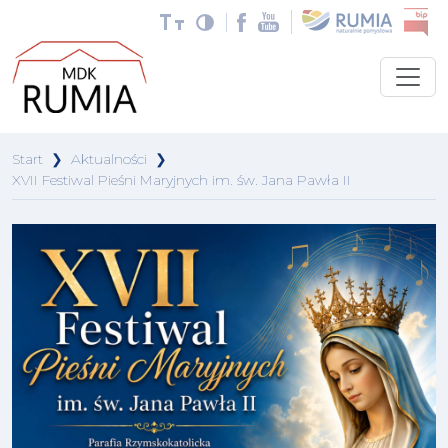
Start
❯
Aktualności
❯
XVII Festiwal Pieśni Maryjnych im. św. Jana Pawła II