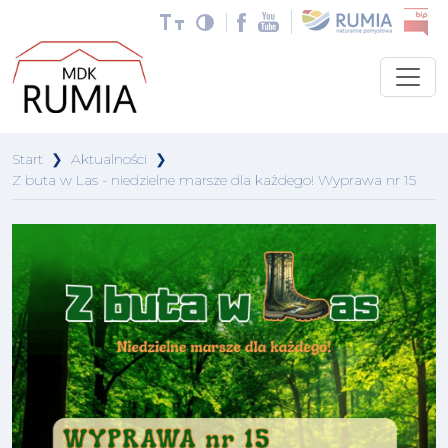
Start
❯
Aktualności
❯
Z buta w Las - niedzielne marsze dla każdego! Wyprawa nr 15