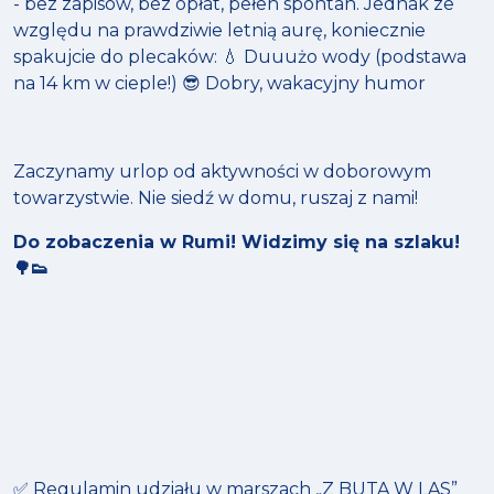
- bez zapisów, bez opłat, pełen spontan. Jednak ze
względu na prawdziwie letnią aurę, koniecznie
spakujcie do plecaków: 💧 Duuużo wody (podstawa
na 14 km w cieple!) 😎 Dobry, wakacyjny humor
Zaczynamy urlop od aktywności w doborowym
towarzystwie. Nie siedź w domu, ruszaj z nami!
Do zobaczenia w Rumi! Widzimy się na szlaku!
🌳👟
✅ Regulamin udziału w marszach „Z BUTA W LAS”