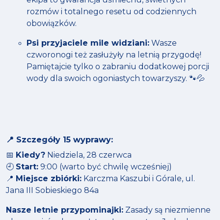
rozmów i totalnego resetu od codziennych
obowiązków.
Psi przyjaciele mile widziani:
Wasze
czworonogi też zasłużyły na letnią przygodę!
Pamiętajcie tylko o zabraniu dodatkowej porcji
wody dla swoich ogoniastych towarzyszy. 🐾💦
📍 Szczegóły 15 wyprawy:
📅
Kiedy?
Niedziela, 28 czerwca
🕘
Start:
9:00 (warto być chwilę wcześniej)
📍
Miejsce zbiórki:
Karczma Kaszubi i Górale, ul.
Jana III Sobieskiego 84a
Nasze letnie przypominajki:
Zasady są niezmienne