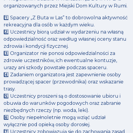
organizowanych przez Miejski Dom Kultury w Rumi.
1️⃣ Spacery „Z Buta w Las” to dobrowolna aktywność
rekreacyjna dla osób w każdym wieku.
2️⃣ Uczestnicy biorą udział w wydarzeniu na własną
odpowiedzialność oraz według własnej oceny stanu
zdrowia i kondycji fizycznej.
3️⃣ Organizator nie ponosi odpowiedzialności za
zdrowie uczestników, ich ewentualne kontuzje,
urazy ani szkody powstałe podczas spaceru.
4️⃣ Zadaniem organizatora jest zapewnienie osoby
prowadzącej spacer (przewodnika) oraz wskazanie
trasy.
5️⃣ Uczestnicy proszeni są o dostosowanie ubioru i
obuwia do warunków pogodowych oraz zabranie
niezbędnych rzeczy (np. woda, leki).
6️⃣ Osoby niepełnoletnie mogą wziąć udział
wyłącznie pod opieką osoby dorosłej.
7️⃣ Uczestnicy zobowiązują się do zachowania zasad