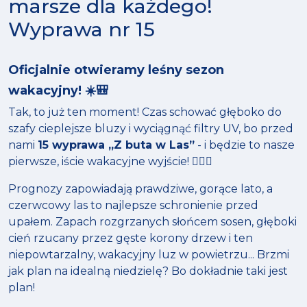
marsze dla każdego!
Wyprawa nr 15
Oficjalnie otwieramy leśny sezon
wakacyjny! ☀️🎒
Tak, to już ten moment! Czas schować głęboko do
szafy cieplejsze bluzy i wyciągnąć filtry UV, bo przed
nami
15 wyprawa „Z buta w Las”
- i będzie to nasze
pierwsze, iście wakacyjne wyjście! 🏄‍♂️🌳
Prognozy zapowiadają prawdziwe, gorące lato, a
czerwcowy las to najlepsze schronienie przed
upałem. Zapach rozgrzanych słońcem sosen, głęboki
cień rzucany przez gęste korony drzew i ten
niepowtarzalny, wakacyjny luz w powietrzu... Brzmi
jak plan na idealną niedzielę? Bo dokładnie taki jest
plan!