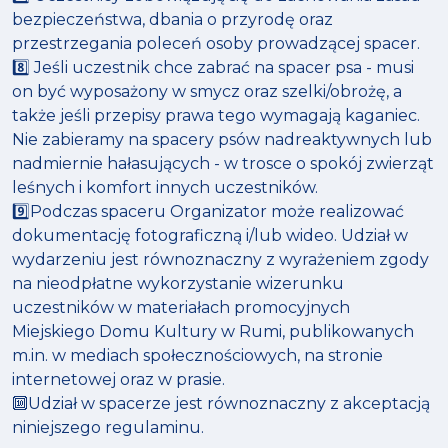
bezpieczeństwa, dbania o przyrodę oraz
przestrzegania poleceń osoby prowadzącej spacer.
8️⃣ Jeśli uczestnik chce zabrać na spacer psa - musi
on być wyposażony w smycz oraz szelki/obrożę, a
także jeśli przepisy prawa tego wymagają kaganiec.
Nie zabieramy na spacery psów nadreaktywnych lub
nadmiernie hałasujących - w trosce o spokój zwierząt
leśnych i komfort innych uczestników.
9️⃣Podczas spaceru Organizator może realizować
dokumentację fotograficzną i/lub wideo. Udział w
wydarzeniu jest równoznaczny z wyrażeniem zgody
na nieodpłatne wykorzystanie wizerunku
uczestników w materiałach promocyjnych
Miejskiego Domu Kultury w Rumi, publikowanych
m.in. w mediach społecznościowych, na stronie
internetowej oraz w prasie.
🔟Udział w spacerze jest równoznaczny z akceptacją
niniejszego regulaminu.