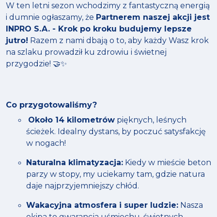
W ten letni sezon wchodzimy z fantastyczną energią
i dumnie ogłaszamy, że
Partnerem naszej akcji jest
INPRO S.A. - Krok po kroku budujemy lepsze
jutro!
Razem z nami dbają o to, aby każdy Wasz krok
na szlaku prowadził ku zdrowiu i świetnej
przygodzie! 🤝✨
Co przygotowaliśmy?
Około 14 kilometrów
pięknych, leśnych
ścieżek. Idealny dystans, by poczuć satysfakcję
w nogach!
Naturalna klimatyzacja:
Kiedy w mieście beton
parzy w stopy, my uciekamy tam, gdzie natura
daje najprzyjemniejszy chłód.
Wakacyjna atmosfera i super ludzie:
Nasza
ekipa to gwarancja uśmiechu, świetnych