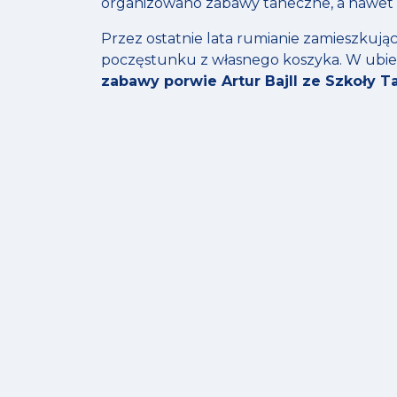
organizowano zabawy taneczne, a nawet
Przez ostatnie lata rumianie zamieszkujący
poczęstunku z własnego koszyka. W ubiegł
zabawy porwie Artur Bajll ze Szkoły T