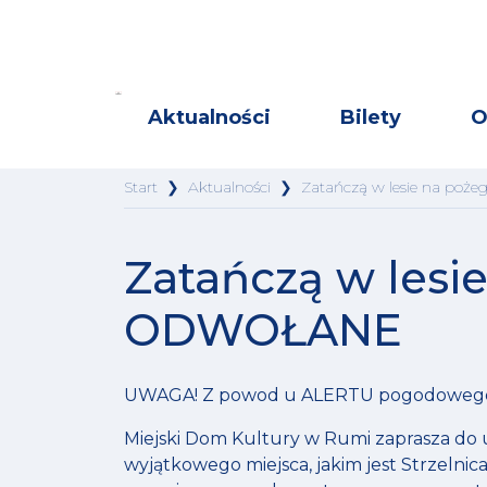
Aktualności
Bilety
O
Start
❯
Aktualności
❯
Zatańczą w lesie na po
Zatańczą w lesi
ODWOŁANE
UWAGA! Z powod u ALERTU pogodowego (
Miejski Dom Kultury w Rumi zaprasza do 
wyjątkowego miejsca, jakim jest Strzelnica