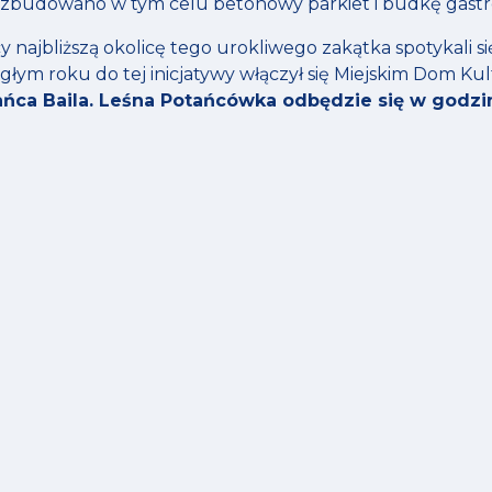
 zbudowano w tym celu betonowy parkiet i budkę gast
 najbliższą okolicę tego urokliwego zakątka spotykali si
ym roku do tej inicjatywy włączył się Miejskim Dom Ku
ańca Baila. Leśna Potańcówka odbędzie się w godzi