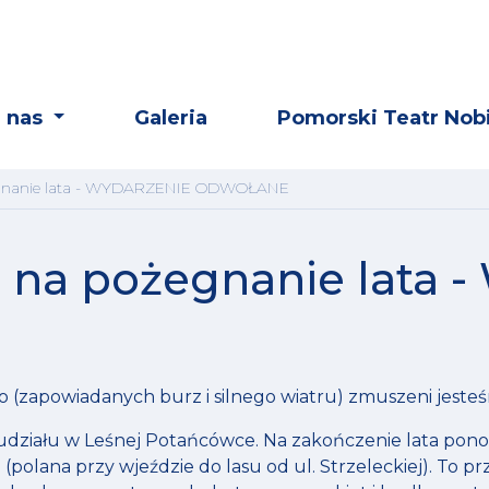
 nas
Galeria
Pomorski Teatr Nobi
żegnanie lata - WYDARZENIE ODWOŁANE
e na pożegnanie lata
zapowiadanych burz i silnego wiatru) zmuszeni jest
udziału w Leśnej Potańcówce. Na zakończenie lata pon
 (polana przy wjeździe do lasu od ul. Strzeleckiej). To p